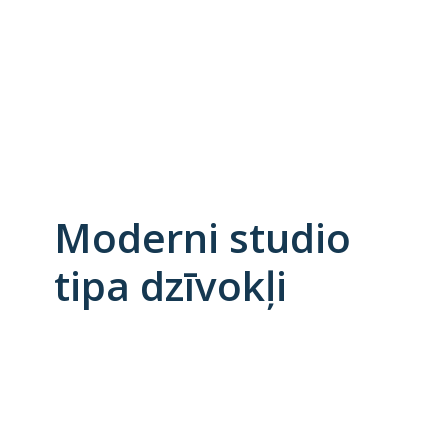
Moderni
studio
tipa
dzīvokļi
16-38 m²
Pilnībā mēbelēti
Augstvērtīgs remonts
Pārdomāti dzīvokļu plānojumi