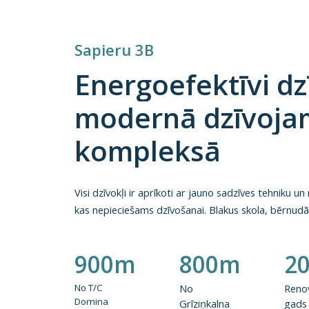
Sapieru 3B
Energoefektīvi
dz
modernā
dzīvoj
kompleksā
Visi dzīvokļi ir aprīkoti ar jauno sadzīves tehniku u
kas nepieciešams dzīvošanai. Blakus skola, bērnudār
900m
800m
2
No
T/C
No
Renov
Domina
Grīziņkalna
gads