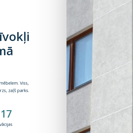
īvokļi
amā
n mēbelem. Viss,
zs, zaļš parks.
017
ācijas